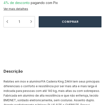
4% de desconto
pagando com Pix
Ver mais detalhes
Meios de envio
ALTERAR CEP
Entregas para o CEP:
CALCULAR
Descrição
Rebites em inox e alumínio!!!!A Cadeira King ZAKA tem seus principais
diferenciais o conforto e resistência por ser mais alta e mais larga é
indicada para pessoas com até 140 kg, mais altas ou com sobrepeso.
Fabricada em alumínio de alta resistência e que não enferruja, tecido
BMDNET, soldado eletronicamente, sem costuras. Assento duplo.
Atende perfeitamente públicos PLUS SIZE e OVERSIZE. Possui