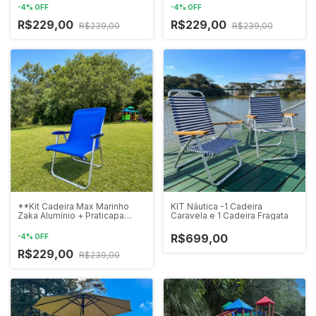
-
4
%
OFF
-
4
%
OFF
R$229,00
R$229,00
R$239,00
R$239,00
**Kit Cadeira Max Marinho
KIT Náutica -1 Cadeira
Zaka Alumínio + Praticapa
Caravela e 1 Cadeira Fragata
Azul**
R$699,00
-
4
%
OFF
R$229,00
R$239,00