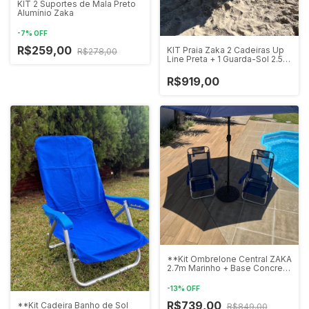
KIT 2 Suportes de Mala Preto
Alumínio Zaka
-
7
%
OFF
R$259,00
KIT Praia Zaka 2 Cadeiras Up
R$278,00
Line Preta + 1 Guarda-Sol 2.5
metros s/espiral Marinho
R$919,00
**Kit Ombrelone Central ZAKA
2.7m Marinho + Base Concreto
19kg**
-
13
%
OFF
R$739,00
**Kit Cadeira Banho de Sol
R$849,00