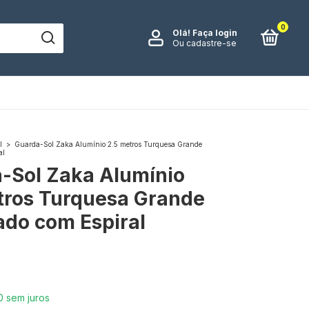
0
Olá!
Faça login
Ou cadastre-se
l
>
Guarda-Sol Zaka Alumínio 2.5 metros Turquesa Grande
al
-Sol Zaka Alumínio
tros Turquesa Grande
ado com Espiral
0
sem juros