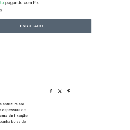
to
pagando com Pix
es
a estrutura em
om espessura de
tema de fixação
mpanha bolsa de