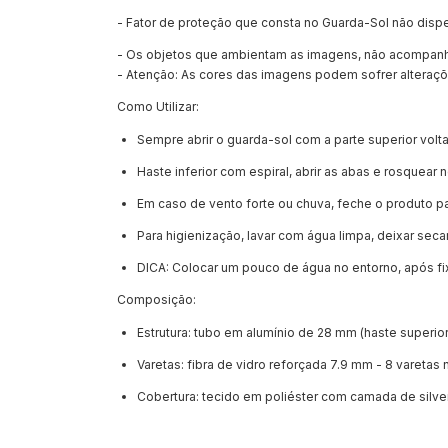
- Fator de proteção que consta no Guarda-Sol não dispe
- Os objetos que ambientam as imagens, não acompan
- Atenção: As cores das imagens podem sofrer alteraç
Como Utilizar:
Sempre abrir o guarda-sol com a parte superior volta
Haste inferior com espiral, abrir as abas e rosquear 
Em caso de vento forte ou chuva, feche o produto par
Para higienização, lavar com água limpa, deixar seca
DICA: Colocar um pouco de água no entorno, após fixar
Composição:
Estrutura: tubo em alumínio de 28 mm (haste superior
Varetas: fibra de vidro reforçada 7.9 mm - 8 varetas n
Cobertura: tecido em poliéster com camada de silve