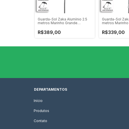
a Alumínio 2.0
Guarda-Sol Zaka Alumínio 2.5
Guarda-Sol Zaka
 Reforçado
metros Marinho Grande
metros Marinho
Reforçado
Espiral
R$389,00
R$339,00
DEPARTAMENTOS
Início
Produtos
Contato