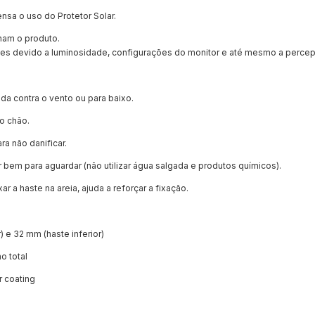
nsa o uso do Protetor Solar.
ham o produto.
ões devido a luminosidade, configurações do monitor e até mesmo a percep
da contra o vento ou para baixo.
no chão.
a não danificar.
r bem para aguardar (não utilizar água salgada e produtos químicos).
 a haste na areia, ajuda a reforçar a fixação.
) e 32 mm (haste inferior)
o total
r coating