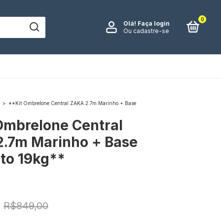
0
Olá!
Faça login
Ou cadastre-se
>
**Kit Ombrelone Central ZAKA 2.7m Marinho + Base
Ombrelone Central
.7m Marinho + Base
to 19kg**
R$849,00