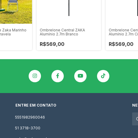
e Zaka Marinho
Ombrelone Central ZAKA
Ombrelone Cent
ravela
Alumínio 2.7m Branco
Alumínio 2.7m C
R$569,00
R$569,00
ENTRE EM CONTATO
NE
5551982960046
51 3718-3700