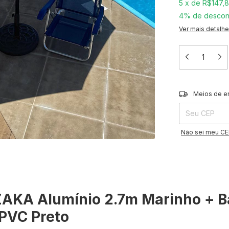
5
x
de
R$147,
4% de descon
Ver mais detalh
Entregas para o 
Meios de e
Não sei meu C
ZAKA Alumínio 2.7m Marinho + 
PVC Preto