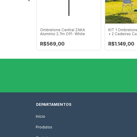
relone ZAKA –
Ombrelone Central ZAKA
KIT 1 Ombrelon
stido em PVC
Alumínio 2.7m Off- White
+ 2 Cadeiras Ca
 Ø 48 cm
R$569,00
R$1.149,00
DEPARTAMENTOS
Início
Produtos