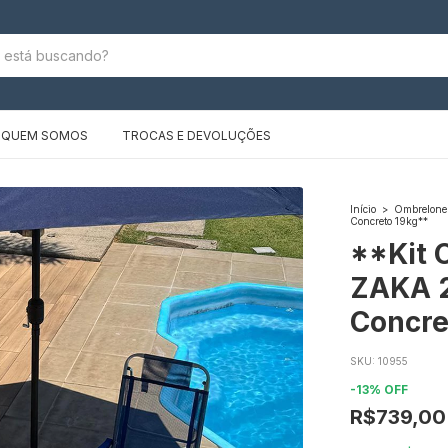
QUEM SOMOS
TROCAS E DEVOLUÇÕES
Início
>
Ombrelone
Concreto 19kg**
**Kit 
ZAKA 2
Concre
SKU:
10955
-
13
%
OFF
R$739,00