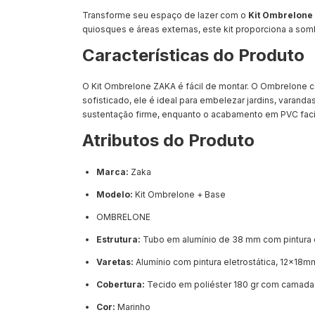
Transforme seu espaço de lazer com o
Kit Ombrelone
quiosques e áreas externas, este kit proporciona a so
Características do Produto
O Kit Ombrelone ZAKA é fácil de montar. O Ombrelone c
sofisticado, ele é ideal para embelezar jardins, vara
sustentação firme, enquanto o acabamento em PVC facil
Atributos do Produto
Marca:
Zaka
Modelo:
Kit Ombrelone + Base
OMBRELONE
Estrutura:
Tubo em alumínio de 38 mm com pintura e
Varetas:
Alumínio com pintura eletrostática, 12x18mm
Cobertura:
Tecido em poliéster 180 gr com camada 
Cor:
Marinho