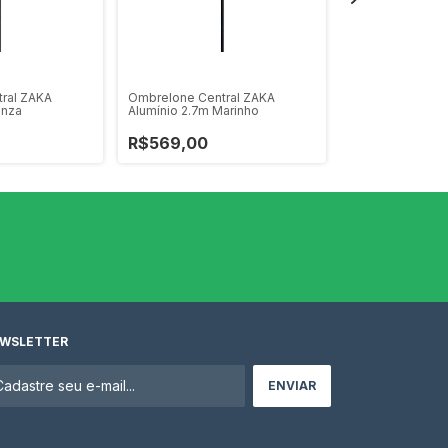
ral ZAKA
Ombrelone Central ZAKA
Base para Ombr
inza
Alumínio 2.7m Marinho
Concreto Reves
Preto | 19 kg • 
R$569,00
R$279,00
WSLETTER