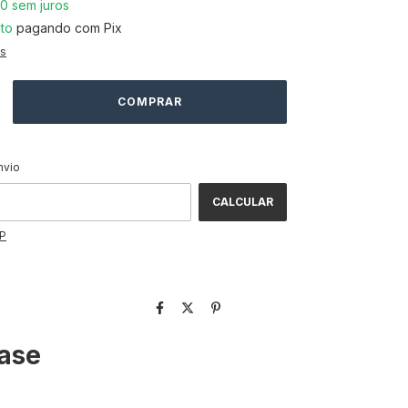
80
sem juros
to
pagando com Pix
es
ALTERAR CEP
CEP:
nvio
CALCULAR
EP
Base