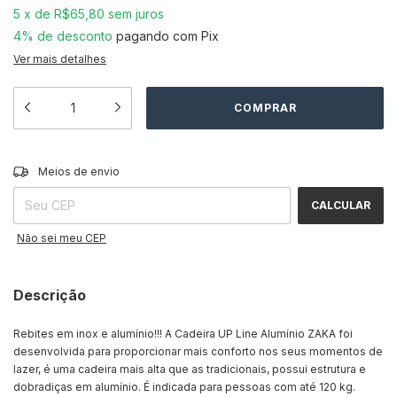
5
x
de
R$65,80
sem juros
4% de desconto
pagando com Pix
Ver mais detalhes
ALTERAR CEP
Entregas para o CEP:
Meios de envio
CALCULAR
Não sei meu CEP
Descrição
Rebites em inox e alumínio!!! A Cadeira UP Line Alumínio ZAKA foi
desenvolvida para proporcionar mais conforto nos seus momentos de
lazer, é uma cadeira mais alta que as tradicionais, possui estrutura e
dobradiças em alumínio. É indicada para pessoas com até 120 kg.