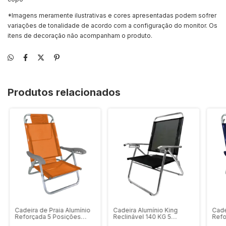
*Imagens meramente ilustrativas e cores apresentadas podem sofrer
variações de tonalidade de acordo com a configuração do monitor. Os
itens de decoração não acompanham o produto.
Produtos relacionados
Cadeira de Praia Alumínio
Cadeira Alumínio King
Cade
Reforçada 5 Posições
Reclinável 140 KG 5
Refo
Banho de Sol Laranja Zaka
Posições Preta Zaka Super
Banh