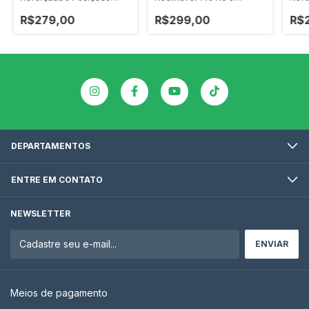
Banho de Sol Marinho Zaka
Posições Cinza Zaka
Banh
120 KG
Super Resistente
120 
R$279,00
R$299,00
R$
DEPARTAMENTOS
ENTRE EM CONTATO
NEWSLETTER
Meios de pagamento