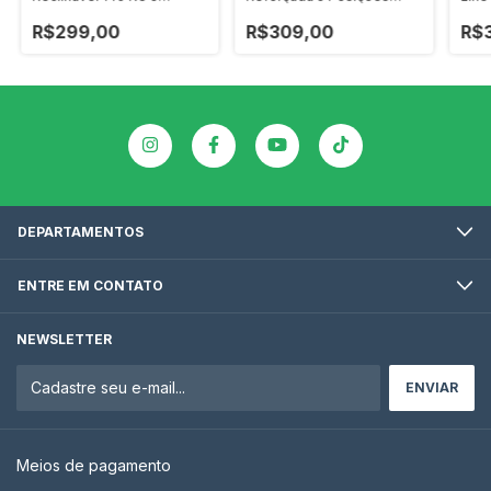
Posições Preta Zaka Super
Infinita UP Colors Onça
5 Po
Resistente
Zaka 120 KG
R$299,00
R$309,00
R$
DEPARTAMENTOS
ENTRE EM CONTATO
NEWSLETTER
Meios de pagamento