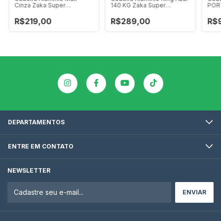
Cinza Zaka Super
140 KG Zaka Super
POR
Resistente 140 KG
Resistente
Plus
R$219,00
R$289,00
R$
DEPARTAMENTOS
ENTRE EM CONTATO
NEWSLETTER