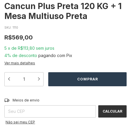
Cancun Plus Preta 120 KG + 1
Mesa Multiuso Preta
SKU:
1110
R$569,00
5
x
de
R$113,80
sem juros
4% de desconto
pagando com Pix
Ver mais detalhes
ALTERAR CEP
Entregas para o CEP:
Meios de envio
CALCULAR
Não sei meu CEP