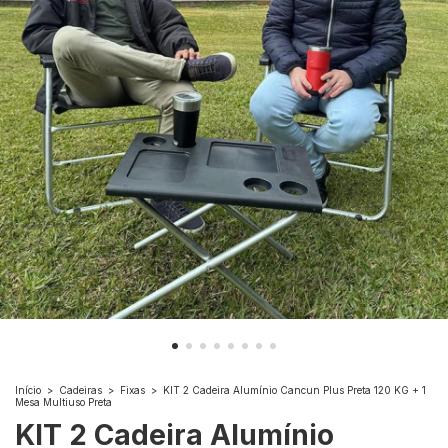
Início
>
Cadeiras
>
Fixas
>
KIT 2 Cadeira Alumínio Cancun Plus Preta 120 KG + 1
Mesa Multiuso Preta
KIT 2 Cadeira Alumínio